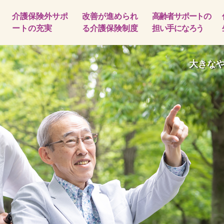
介護保険外サポ
改善が進められ
高齢者サポートの
ートの充実
る介護保険制度
担い手になろう
大きな