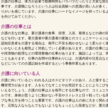
介護の仕事は、体力が必要で勤務時間もバラバラだったりと大変な部
事です。介護職になろうという人は社会貢献への意識が高い人が多く
りがいを感じています。介護の仕事にハードなイメージを持っている
を向けてみてください。
介護の仕事とは
介護の主な仕事は、要介護者の食事、排泄、入浴、着替えなどの身の
などを行います。要介護者や要介護者の家族とのコミュニケーション
認知症患者を介護する場合は、相手に不安を抱かせないよう柔らかく
いかないときも根気よく対処していく必要があります。介護の仕事に
や排泄物の処理などの環境整備の仕事があります。施設によっては、
こともあります。仕事の合間や仕事終わりには、介護内容や注意点な
などについての介護記録を作成するという事務作業もあります。
介護に向いている人
介護に向いているといわれる人はホスピタリティがあり、人と接する
機管理力があります。人をもてなすことやお世話することによろこび
いえるでしょう。介護の仕事は人を相手にする仕事なので、コミュニ
ルです。身体が思うように動かない不安やストレスと日々戦っている
ブな考え方を持つことも重要です。介護の仕事は人の命に大きく関わ
す。元気な人ならなんでもないようなちょっとした段差などが、要介