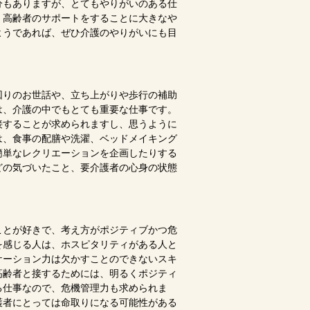
分もありますが、とてもやりがいのある仕
、高齢者のサポートをすることに大きなや
ようであれば、ぜひ介護のやりがいにも目
回りのお世話や、立ち上がりや歩行の補助
は、介護の中でもとても重要な仕事です。
接することが求められますし、思うように
は、食事の配膳や洗濯、ベッドメイキング
簡単なレクリエーションを企画したりする
どの気づいたこと、要介護者の心身の状態
ことが好きで、考え方がポジティブかつ危
を感じる人は、ホスピタリティがある人と
ケーション力は欠かすことのできないスキ
高齢者と接するためには、明るくポジティ
る仕事なので、危機管理力も求められま
護者にとっては命取りになる可能性がある