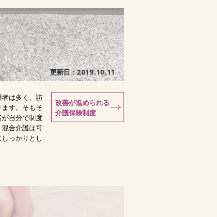
更新日：
2019.10.11
用者は多く、訪
改善が進められる
ります。そもそ
介護保険制度
者が自分で制度
。混合介護は可
にしっかりとし