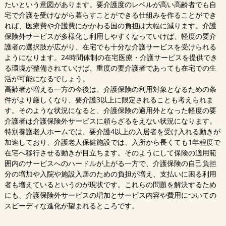
たいという意図があります。要介護度のレベルが高い高齢者でも自
宅で介護を受けながら暮らすことができる仕組みを作ることができ
れば、医療費や介護費にかかわる国の負担は大幅に減ります。介護
保険外サービスが多様化し利用しやすくなっていけば、軽度の要介
護者の選択肢が広がり、在宅でも十分な介護サービスを受けられる
ようになります。24時間体制の在宅医療・介護サービスを提供でき
る環境が整備されていけば、重度の要介護者であっても在宅での生
活が可能になるでしょう。
高齢者が増える一方の今後は、介護保険の利用対象となるための条
件がより厳しくなり、要介護3以上に限定されることも考えられま
す。そのような状況になると、介護保険の適用外となった軽度の要
介護者は介護保険外サービスに頼らざるをえない状況になります。
特別養護老人ホームでは、要介護4以上の入居者を受け入れる動きが
加速しており、介護老人保健施設では、入所から長くても1年程度で
在宅へ移行させる動きが目立ちます。そのようにして保険の適用範
囲内のサービスへのハードルが上がる一方で、介護保険の自己負担
分の増加や入院や施設入居のための負担が増え、支払いに困る利用
者も増えているというのが現状です。これらの問題を解決するため
にも、介護保険外サービスの増加とサービス内容や費用についての
スピーディな進化が望まれるところです。