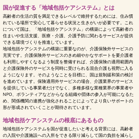
国が促進する「地域包括ケアシステム」とは
高齢者の生活の質を満足できるレベルで維持するためには、住み慣
れている場所で安心して暮らせる状況と生きがいが必要です。これ
について国は、「地域包括ケアシステム」の構築によって高齢者の
住まいや生活支援、医療・介護、介護予防に関わるサービスが提供
できる環境づくりを推進しています。
地域包括ケアシステムの構築に重要なのが、介護保険外サービスの
充実です。介護保険外サービスのきめ細やかなサポートを要介護者
も利用しやすくなるよう制度を整備すれば、介護保険の適用範囲内
と介護保険外のサービスを同時に受けられる混合介護も視野に入る
ようになります。そのようなことを目標に、国は規制緩和策の検討
を進めています。保険適用外サービスの場合、介護業界のサービス
を提供している事業者だけでなく、多種多様な業種業界の事業者や
NPO、ボランティアなどからなる組織や団体の参入が可能になるた
め、関係機関の連携が強化されることによってより良いサポートの
形が形成されていくことが期待されています。
地域包括ケアシステムの根底にあるもの
地域包括ケアシステムを国が促進したいと考える背景には、高齢者
の入院や介護施設への入所をできる限り減らして国の負担を減らし